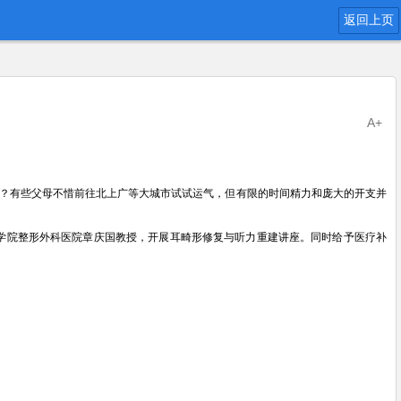
返回上页
A+
？有些父母不惜前往北上广等大城市试试运气，但有限的时间精力和庞大的开支并
学院整形外科医院章庆国教授，开展耳畸形修复与听力重建讲座。同时给予医疗补