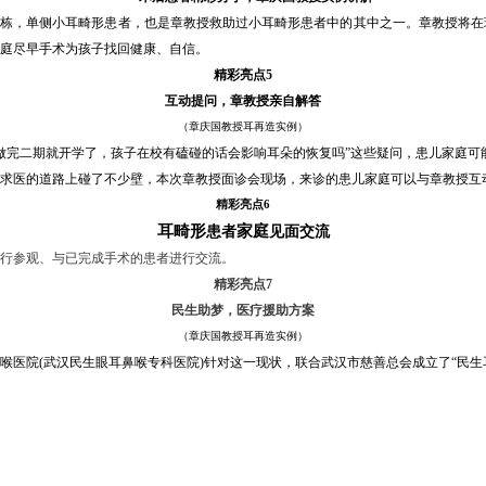
栋栋
，单侧小耳畸形患者，也是章教授救助过小耳畸形患者中的其中之一。章教授将在
庭尽早手术为孩子找回健康、自信。
精彩亮点
5
互动提问，章教授亲自解答
（章庆国教授耳再造实例）
“做完二期就开学了，孩子在校有磕碰的话会影响耳朵的恢复吗”
这些疑问，患儿家庭可
求医的道路上碰了不少壁，本次章教授面诊会现场，来诊的患儿家庭可以与章教授互
精彩亮点
6
耳畸形
家庭
患者
见面交流
行参观、与已完成手术的患者进行交流。
精彩亮点
7
民生助梦，医疗援助方案
（章庆国教授耳再造实例）
喉医院
(武汉民生眼耳鼻喉专科医院)针对这一现状，联合武汉市慈善总会成立了“民