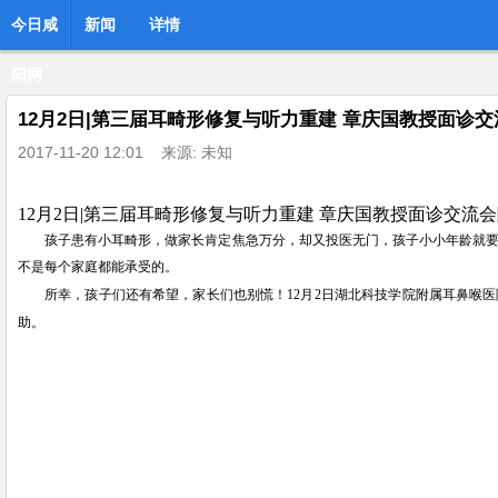
今日咸
新闻
详情
阳网
12月2日|第三届耳畸形修复与听力重建 章庆国教授面诊
2017-11-20 12:01
来源: 未知
12
月
2
日
|
第三届耳
畸形修复与听力重建
章庆国教授面诊交流会
孩子患有小耳畸形，做家长肯定焦急万分，却又投医无门，孩子小小年龄就
不是每个家庭都能承受的。
12
月
2
日
湖北科技学院附属耳鼻喉医
所幸，孩子们还有希望，家长们也别慌！
助。