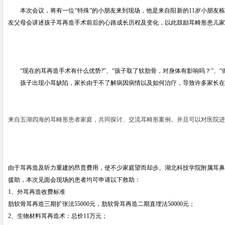
本次会议，将有一位
“特殊”的小朋友来到现场，
他是来自阳新的
11岁小朋友
友父母会讲述孩子耳再造手术前后的心路成长历程及变化，以此鼓励耳畸形患儿家
“现在的耳再造手术有什么优势?”
、
“孩子取了软肋骨，对身体有影响吗？”
、
孩子出现小耳缺陷，家长由于不了解病因病情以及如何治疗，导致许多家长在
来自五湖四海的耳畸形患者
家庭
，共同探讨、交流耳畸形案例。并且可以对医院进
由于耳再造及听力重建的昂贵费用，使不少家庭望而却步。湖北科技学院附属耳鼻
援助，本次见面会现场的患者均可申请以下救助：
1、外耳再造收费标准
肋软骨耳再造三期扩张法
55000元，肋软骨耳再造二期直埋法50000元；
2、生物材料耳再造术：总价11万元；