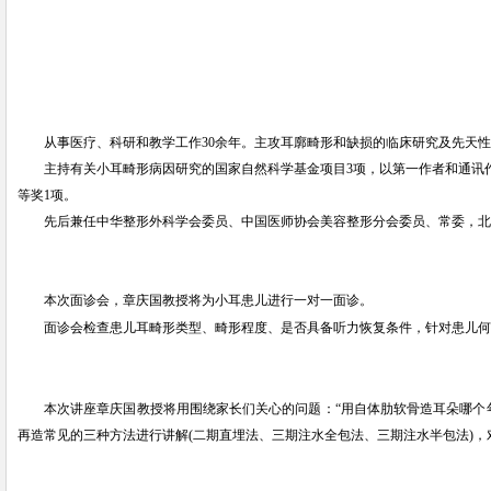
从事医疗、科研和教学工作
30余年。主攻耳廓畸形和缺损的临床研究及先天性
主持有关小耳畸形病因研究的国家自然科学基金项目
3项，以第一作者和通讯
等奖1项。
先后兼任中华整形外科学会委员、中国医师协会美容整形分会委员、常委，北
本次面诊会，
将
章庆国教授
为小耳患儿进行一对一面诊。
面诊会检查患儿耳畸形类型、畸形程度、是否具备听力恢复条件，针对患儿何
本次讲座章庆国教授将
用围绕家长们关心的问题：
“用自体肋软骨造耳朵哪个
再造常见的三种方法进行讲解
(二期直埋法、三期注水全包法、三期注水半包法)
，