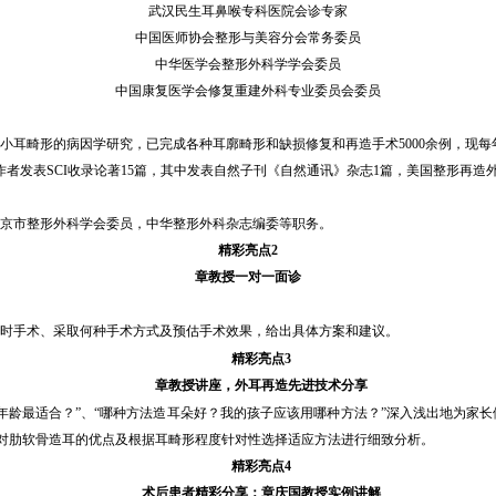
武汉民生耳鼻喉专科医院会诊专家
中国医师协会整形与美容分会常务委员
中华医学会整形外科学学会委员
中国康复医学会修复重建外科专业委员会委员
小耳畸形的病因学研究，已完成各种耳廓畸形和缺损修复和再造手术5000余例，现每年
作者发表SCI收录论著15篇，其中发表自然子刊《自然通讯》杂志1篇，美国整形再
京市整形外科学会委员，中华整形外科杂志编委等职务。
精彩亮点
2
章教授一对一面诊
具体
时手术、采取何种手术方式及预估手术效果，给出
方案和建议。
精彩亮点
3
章教授讲座，
外耳再造先进技术分享
年龄最适合？”、“哪种方法造耳朵好？我的孩子应该用哪种方法？”深入浅出地
为家长
对肋软骨造耳的优点及根据耳畸形程度针对性选择适应方法进行细致分析
。
精彩亮点
4
术后患者精彩分享；章庆国教授实例讲解