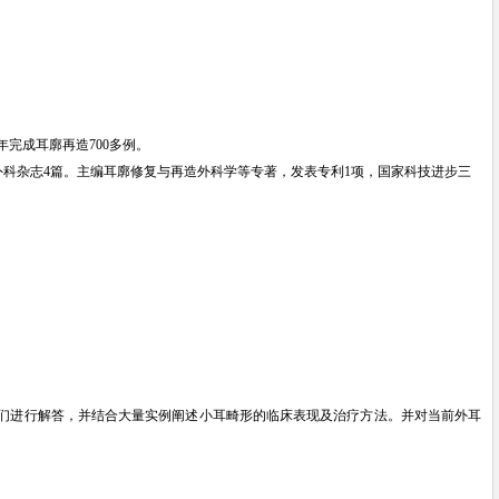
完成耳廓再造700多例。
造外科杂志4篇。主编耳廓修复与再造外科学等专著，发表专利1项，国家科技进步三
们进行解答
，
并
结合大量实例阐述小耳畸形的临床表现及治疗方法
。并
对当前外耳