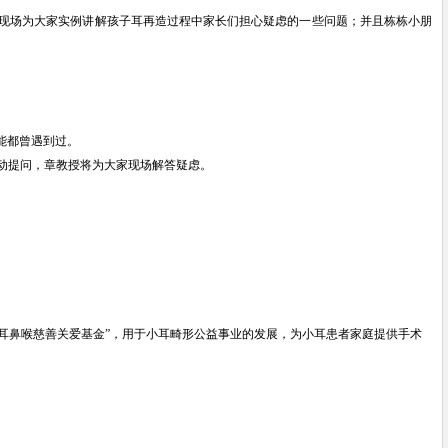
现场为大家实例讲解孩子耳再造过程中家长们担心疑虑的一些问题；并且
栋栋小朋
能都曾遇到过。
动提问，章教授将为大家现场解答疑虑。
生耳鼻喉慈善关爱基金”，用于小耳畸形公益事业的发展，为小耳患者家庭提供手术