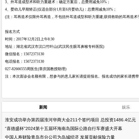
3、外耳道成型术和听力重建术：确定方案后，总费用减免10%；
4、婴幼儿早期矫正(仅适合部分1月至6月婴幼儿)：总费用减免10%；
(注：耳再造术仅限外耳再造，不包括外耳道成型和听力重建;获得救助的耳再造术
报名方式
时间：
2017年12月2日上午8:30
地址：湖北省武汉市汉口竹叶山
(武汉民生眼耳鼻喉专科医院)
微信报名：
15072373130
电话报名：
15072373130
027-82666555周医生(章庆国教授助理)
注：本次面诊会名额有限，想参与的患儿家长请提前报名。报名成功的家长请携带
新闻
娱乐
淮安成功举办第四届淮河华商大会211个签约项目 总投资1486.4亿元
“喜德盛杯”2024第十五届环海南岛国际公路自行车赛盛大开幕
中国人寿财险青岛市分公司为岛城经济 发展贡献保险力量