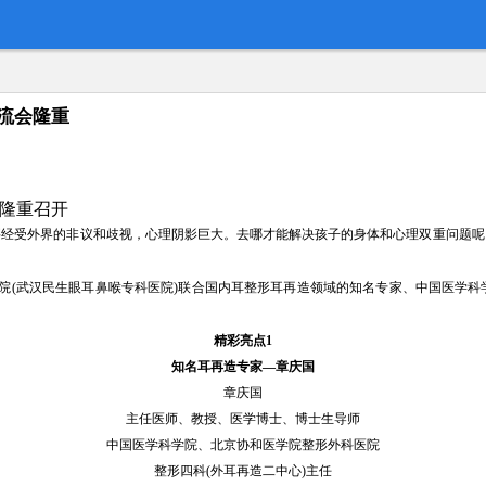
交流会隆重
隆重召开
要经受外界的非议和歧视，心理阴影巨大。去哪才能解决孩子的身体和心理双重问题呢
院
(武汉民生眼耳鼻喉专科医院)
联合国内耳整形耳再造领域的知名专家、中国医学科
精彩亮点
1
知名耳再造专家
—章庆国
章庆国
主任医师、教授、医学博士、博士生导师
中国医学科学院、北京协和医学院整形外科医院
整形四科
(外耳再造二中心)主任