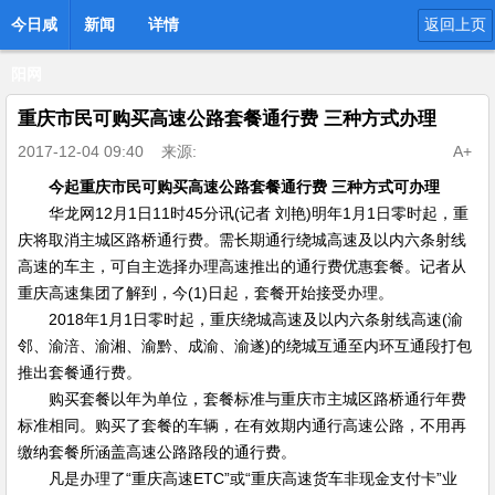
今日咸
新闻
详情
返回上页
阳网
重庆市民可购买高速公路套餐通行费 三种方式办理
2017-12-04 09:40
来源:
A+
今起重庆市民可购买高速公路套餐通行费 三种方式可办理
华龙网12月1日11时45分讯(记者 刘艳)明年1月1日零时起，重
庆将取消主城区路桥通行费。需长期通行绕城高速及以内六条射线
高速的车主，可自主选择办理高速推出的通行费优惠套餐。记者从
重庆高速集团了解到，今(1)日起，套餐开始接受办理。
2018年1月1日零时起，重庆绕城高速及以内六条射线高速(渝
邻、渝涪、渝湘、渝黔、成渝、渝遂)的绕城互通至内环互通段打包
推出套餐通行费。
购买套餐以年为单位，套餐标准与重庆市主城区路桥通行年费
标准相同。购买了套餐的车辆，在有效期内通行高速公路，不用再
缴纳套餐所涵盖高速公路路段的通行费。
凡是办理了“重庆高速ETC”或“重庆高速货车非现金支付卡”业