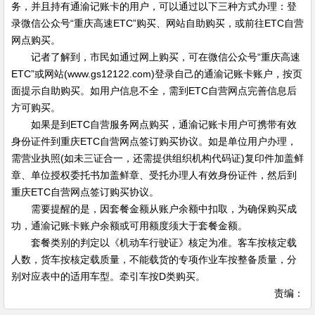
务，并且持有通渝记账卡的用户，可以通过以下三种方式办理：登
录微信公众号“重庆高速ETC”购买、网站自助购买，或前往ETC自营
网点购买。
记者了解到，市民如通过网上购买，可在微信公众号“重庆高速
ETC”或网站(www.gs12122.com)登录自己的通渝记账卡账户，按页
面提示自助购买。如用户信息不全，需到ETC自营网点完善信息后
方可购买。
如果是到ETC自营服务网点购买，通渝记账卡用户可携带有效
身份证件到重庆ETC自营网点签订购买协议。如是单位用户办理，
需营业执照(如未三证合一，还需提供组织机构代码证)复印件加盖鲜
章、单位授权委托书加盖鲜章、受托办理人有效身份证件，然后到
重庆ETC自营网点签订购买协议。
需要提醒的是，因套餐金额从账户余额中扣取，为确保购买成
功，通渝记账卡账户余额或可用额度须大于套餐金额。
套餐类别的判定以《机动车行驶证》核定为准。客车按核定载
人数，货车按核定载质量，不能载货的专项作业车按整备质量，分
别对应表中的适用车型。牵引车按D类购买。
责编：