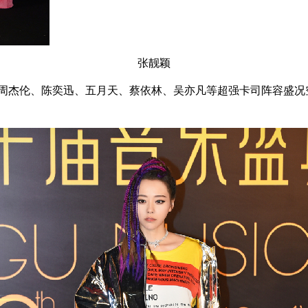
张靓颖
行，周杰伦、陈奕迅、五月天、蔡依林、吴亦凡等超强卡司阵容盛